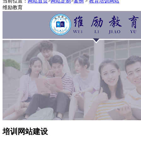
当前位置：
网站首页
>
网站定制
>
案例
>
教育培训网站
程序终身维护,一对一技术跟踪
维励教育
培训网站建设