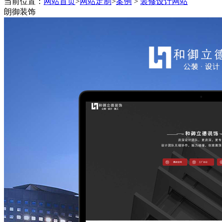
当前位置：
网站首页
>
网站定制
>
案例
>
装修设计网站
程序终身维护,一对一技术跟踪
朗御装饰