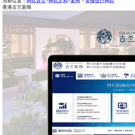
当前位置：
网站首页
>
网站定制
>
案例
>
装修设计网站
程序终身维护,一对一技术跟踪
香港古兰装饰