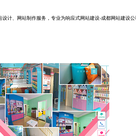
站设计、网站制作服务，专业为响应式网站建设-成都网站建设公