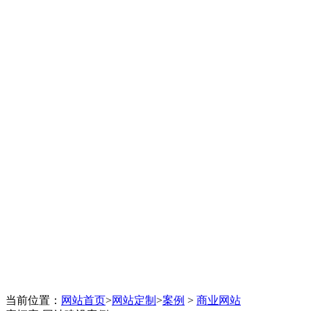
当前位置：
网站首页
>
网站定制
>
案例
>
商业网站
程序终身维护,一对一技术跟踪