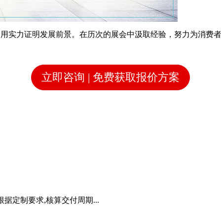
司用实力证明发展前景。在历次的展会中汲取经验，努力为消费
立即咨询 | 免费获取报价方案
根据定制要求,核算交付周期...