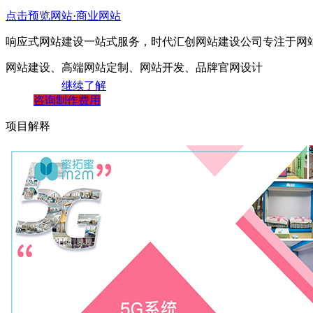
点击预览网站
·
商业网站
响应式网站建设一站式服务，时代汇创网站建设公司专注于网
网站建设、高端网站定制、网站开发、品牌官网设计
继续了解
咨询制作费用
项目解释