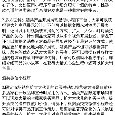
心群体。比如应用小程序平台详细介绍每个酒的特点，挑选一
款合适的酒类来赠予亲朋好友也是一种非常好的挑选。
2.多方面解决酒类产品开展展现借助小程序平台，大家可以获
得更大的商品展示设计。不但可以根据文图来对酒类开展表
明，还可以采用视頻或直播间的方式，扩大，大伙儿针对酒类
产品的关心。针对商品大家可以从多个视角开展叙述。情况下
还可以根据老消费者对商品开展叙述授予五星好评的方式，使
商品更加形象化地为客户展现。酒类产品不但可以根据其口
味，颜色等优点来诱发大量的购买者，还可以根据各种各样类
型的包裝宣传策划来获得优势。店家可以借助小程序平台，详
细介绍商品的小故事，在获得大量关心全过程中还可以扩大销
售量。
酒类微信小程序
3.限定市场销售扩大大伙儿的购买冲动饥饿营销方法是目前很
多店家在开展品牌宣传时采用的方式。酒类产品限定市场销售
可以诱发大量的收藏家购买商品，扩大大伙儿的购买冲动，提
升酒类的潜在性使用价值。情况下，根据酒类类微信小程序还
可以对该类商品开展宣传策划。用更加显著形象化的方式展现
商品的特点，扩大，大伙儿对商品的求知欲，扩张销售量。