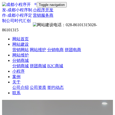
®
Toggle navigation
小程序开发
营销服务商
028-
86101315
网站首页
网站建设
营销网站
网站维护
分销电商
拼团电商
网站维护
分销商城
分销商城
拼团商城
B2C商城
小程序
案例
关于
公司介绍
公司资质
签约动态
联系