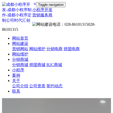
®
Toggle navigation
小程序开发
营销服务商
028-
86101315
网站首页
网站建设
营销网站
网站维护
分销电商
拼团电商
网站维护
分销商城
分销商城
拼团商城
B2C商城
小程序
案例
关于
公司介绍
公司资质
签约动态
联系