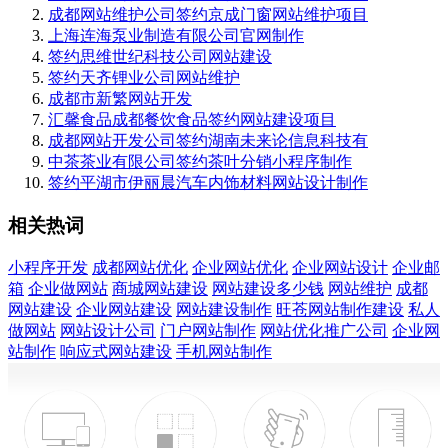
成都网站维护公司签约京成门窗网站维护项目
上海连海泵业制造有限公司官网制作
签约思维世纪科技公司网站建设
签约天齐锂业公司网站维护
成都市新繁网站开发
汇馨食品成都餐饮食品签约网站建设项目
成都网站开发公司签约湖南未来论信息科技有
中茶茶业有限公司签约茶叶分销小程序制作
签约平湖市伊丽晨汽车内饰材料网站设计制作
相关热词
小程序开发
成都网站优化
企业网站优化
企业网站设计
企业邮
箱
企业做网站
商城网站建设
网站建设多少钱
网站维护
成都
网站建设
企业网站建设
网站建设制作
旺苍网站制作建设
私人
做网站
网站设计公司
门户网站制作
网站优化推广公司
企业网
站制作
响应式网站建设
手机网站制作