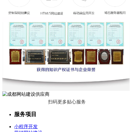
扫码更多贴心服务
服务项目
小程序开发