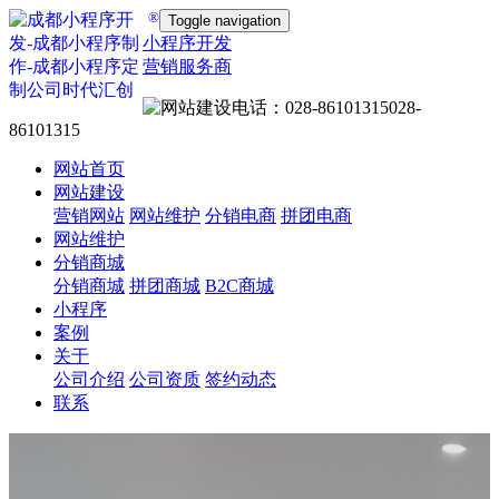
®
Toggle navigation
小程序开发
营销服务商
028-
86101315
网站首页
网站建设
营销网站
网站维护
分销电商
拼团电商
网站维护
分销商城
分销商城
拼团商城
B2C商城
小程序
案例
关于
公司介绍
公司资质
签约动态
联系