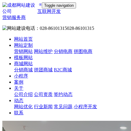
®
Toggle navigation
互联网开发
营销服务商
028-86101315
网站首页
网站定制
营销网站
网站维护
分销电商
拼图电商
模板网站
商城网站
分销商城
拼团商城
B2C商城
小程序
案例
关于
公司介绍
公司资质
签约动态
动态
网站优化
行业新闻
常见问题
小程序开发
联系