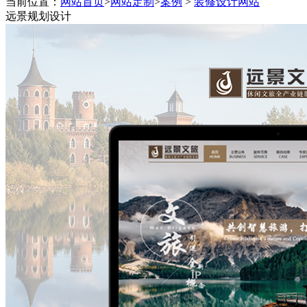
当前位置：
网站首页
>
网站定制
>
案例
>
装修设计网站
程序终身维护,一对一技术跟踪
远景规划设计