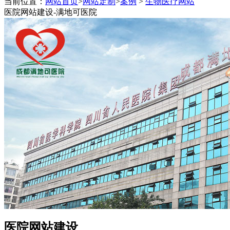
当前位置：
网站首页
>
网站定制
>
案例
>
生物医疗网站
程序终身维护,一对一技术跟踪
医院网站建设-满地可医院
医院网站建设