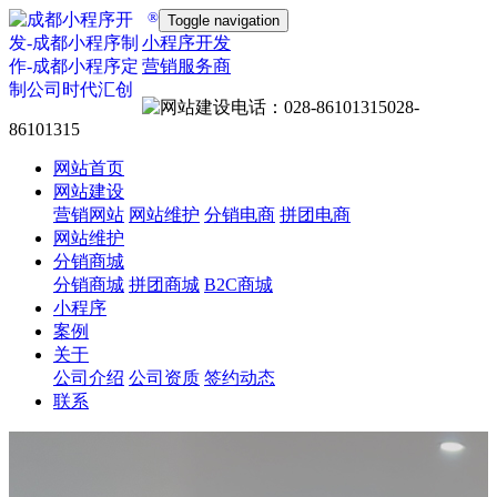
®
Toggle navigation
小程序开发
营销服务商
028-
86101315
网站首页
网站建设
营销网站
网站维护
分销电商
拼团电商
网站维护
分销商城
分销商城
拼团商城
B2C商城
小程序
案例
关于
公司介绍
公司资质
签约动态
联系