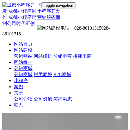
®
Toggle navigation
小程序开发
营销服务商
028-
86101315
网站首页
网站建设
营销网站
网站维护
分销电商
拼团电商
网站维护
分销商城
分销商城
拼团商城
B2C商城
小程序
案例
关于
公司介绍
公司资质
签约动态
联系