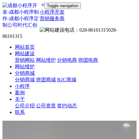
®
Toggle navigation
小程序开发
营销服务商
028-
86101315
网站首页
网站建设
营销网站
网站维护
分销电商
拼团电商
网站维护
分销商城
分销商城
拼团商城
B2C商城
小程序
案例
关于
公司介绍
公司资质
签约动态
联系