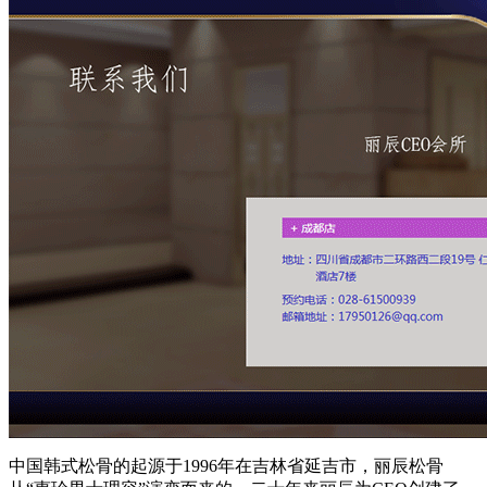
中国韩式松骨的起源于1996年在吉林省延吉市，丽辰松骨