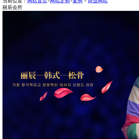
当前位置：
网站首页
>
网站定制
>
案例
>
商业网站
程序终身维护,一对一技术跟踪
丽辰会所