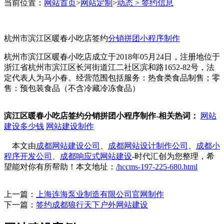
当前位置：
网站首页
>
网站定制
>
动态 >
签约信息
杭州市滨江区暖春小吃
店签约分销拼团小程序
杭州市滨江区暖春小吃店签约
分销拼团小程序制作
杭州市滨江区暖春小吃店成立于2018年05月24日，注册地位于
制作
浙江省杭州市滨江区长河街道江二社区滨和路1652-82号，法
定代表人为马小春。经营范围包括服务：热食类食品制售；零
售：预包装食品（不含冷藏冷冻食品）
发布时间： 2022-04-21 浏览次数：
60
/次
滨江区暖春小吃店签约分销拼团小程序制作-相关热词：
网站
建设多少钱
网站建设制作
本文由
成都网站建设公司
、
成都网站设计制作公司
、
成都小
程序开发公司
、
成都响应式网站建设
-时代汇创为您整理，希
望能对你有所帮助！本文地址：
/hccms-197-225-680.html
上一篇：
上海连海泵业制造有限公司官网制作
下一篇：
签约成都狼行天下户外网站建设